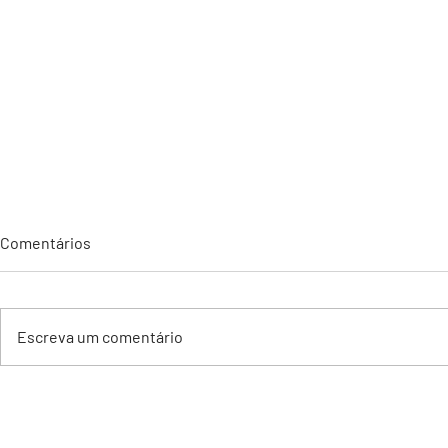
Comentários
Escreva um comentário
Sindifargo prestigia
🚨 SEGURAN
inauguração da nova fábrica
NÃO SE PRE
da N&L Indústria e celebra
COMPROVA.